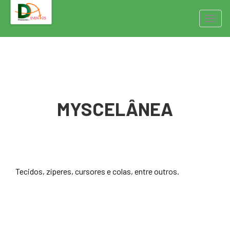
Pular
Alter
para
o
conteúdo
MYSCELÂNEA
Tecidos, zíperes, cursores e colas, entre outros.