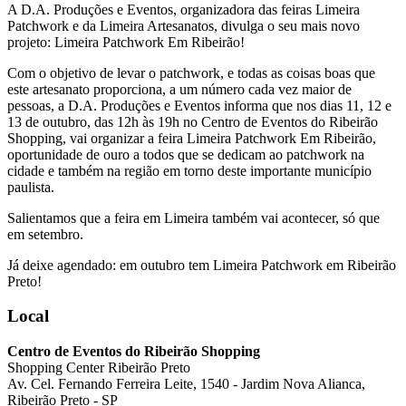
A D.A. Produções e Eventos, organizadora das feiras Limeira
el
Patchwork e da Limeira Artesanatos, divulga o seu mais novo
projeto: Limeira Patchwork Em Ribeirão!
el
Com o objetivo de levar o patchwork, e todas as coisas boas que
n al
este artesanato proporciona, a um número cada vez maior de
pessoas, a D.A. Produções e Eventos informa que nos dias 11, 12 e
nel
13 de outubro, das 12h às 19h no Centro de Eventos do Ribeirão
Shopping, vai organizar a feira Limeira Patchwork Em Ribeirão,
nel
oportunidade de ouro a todos que se dedicam ao patchwork na
cidade e também na região em torno deste importante município
nel
paulista.
nel
Salientamos que a feira em Limeira também vai acontecer, só que
em setembro.
nel
Já deixe agendado: em outubro tem Limeira Patchwork em Ribeirão
nel
Preto!
nel
Local
nel
Centro de Eventos do Ribeirão Shopping
nel
Shopping Center Ribeirão Preto
Av. Cel. Fernando Ferreira Leite, 1540 - Jardim Nova Alianca,
el
Ribeirão Preto - SP