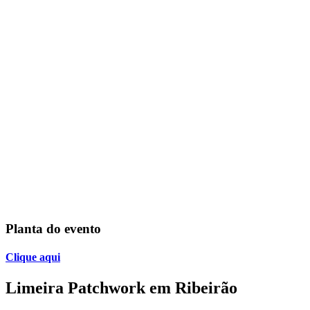
el
el
el
el
el
el
el
el
Planta do evento
el
el
Clique aqui
el
Limeira Patchwork em Ribeirão
el