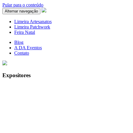
Pular para o conteúdo
el
Alternar navegação
el
Limeira Artesanatos
Limeira Patchwork
etleri
Feira Natal
Blog
A DA Eventos
Contato
Expositores
el
el
el
el
el
el