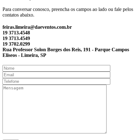
Para conversar conosco, preencha os campos ao lado ou fale pelos
contatos abaixo.
feiras.limeira@daeventos.com.br
19 3713.4548
19 3713.4549
19 3702.0299
Rua Professor Solon Borges dos Reis, 191 - Parque Campos
Eliseos - Limeira, SP
ş
ort
ort
ort
ncel giriş