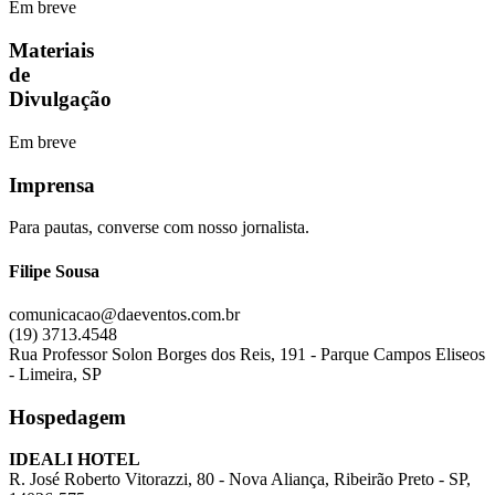
Em breve
usu
Materiais
de
Divulgação
Em breve
Imprensa
Para pautas, converse com nosso jornalista.
s
Filipe Sousa
s
comunicacao@daeventos.com.br
ink shortener
(19) 3713.4548
Rua Professor Solon Borges dos Reis, 191 - Parque Campos Eliseos
- Limeira, SP
ş
Hospedagem
IDEALI HOTEL
et
R. José Roberto Vitorazzi, 80 - Nova Aliança, Ribeirão Preto - SP,