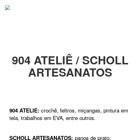
Pular
Alter
para
o
conteúdo
904 ATELIÊ / SCHOLL
ARTESANATOS
crochê, feltros, miçangas, pintura em
904 ATELIE:
tela, trabalhos em EVA, entre outros.
panos de prato,
SCHOLL ARTESANATOS: