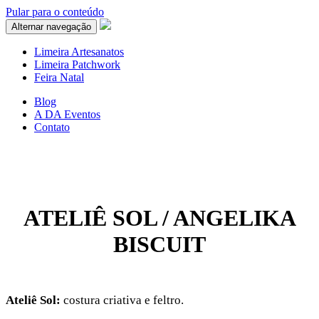
Pular para o conteúdo
Alternar navegação
Limeira Artesanatos
Limeira Patchwork
Feira Natal
Blog
A DA Eventos
Contato
ATELIÊ SOL / ANGELIKA
BISCUIT
Ateliê Sol:
costura criativa e feltro.