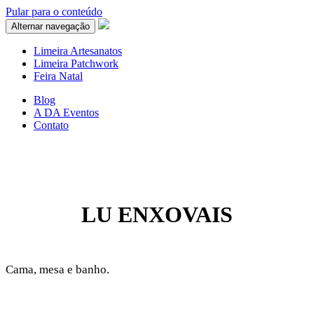
Pular para o conteúdo
Hacklink panel
Alternar navegação
Hacklink panel
Limeira Artesanatos
Limeira Patchwork
Backlink paketleri
Feira Natal
Hacklink
Blog
A DA Eventos
Hacklink
Contato
Hacklink
Hacklink
Hacklink panel
LU ENXOVAIS
Hacklink panel
Hacklink panel
Hacklink panel
Cama, mesa e banho.
Hacklink panel
Hacklink panel