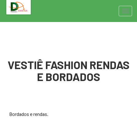
Pular
Alter
para
o
conteúdo
VESTIÊ FASHION RENDAS
E BORDADOS
Bordados e rendas.