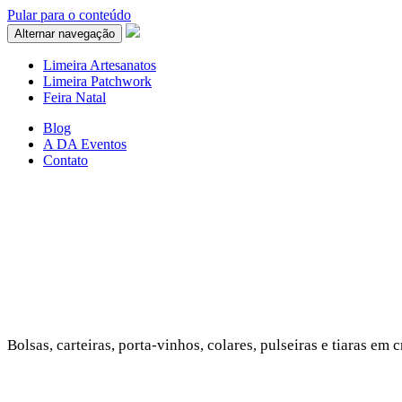
Pular para o conteúdo
Alternar navegação
Limeira Artesanatos
Limeira Patchwork
Feira Natal
Blog
A DA Eventos
Contato
Bolsas, carteiras, porta-vinhos, colares, pulseiras e tiaras em 