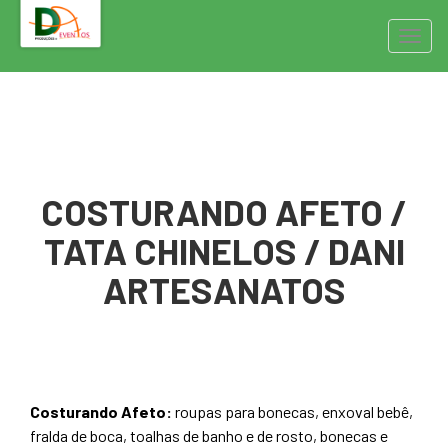
cklink panel
Pular
Alter
cklink panel
para
o
cklink paketleri
conteúdo
cklink
cklink
cklink
cklink
COSTURANDO AFETO /
cklink panel
TATA CHINELOS / DANI
cklink panel
cklink panel
ARTESANATOS
cklink panel
cklink panel
cklink panel
cklink panel
Costurando Afeto:
roupas para bonecas, enxoval bebê,
cklink panel
fralda de boca, toalhas de banho e de rosto, bonecas e
cklink panel