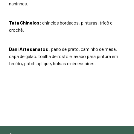
naninhas.
cklink panel
cklink panel
Tata Chinelos:
chinelos bordados, pinturas, tricô e
cklink panel
crochê.
cklink panel
cklink panel
Dani Artesanatos:
pano de prato, caminho de mesa,
cklink panel
capa de galão, toalha de rosto e lavabo para pintura em
klink satın al
tecido, patch aplique, bolsas e nécessaires.
klink satın al
cklink panel
cklink panel
cklink panel
cklink panel
cklink panel
cklink panel
cklink panel