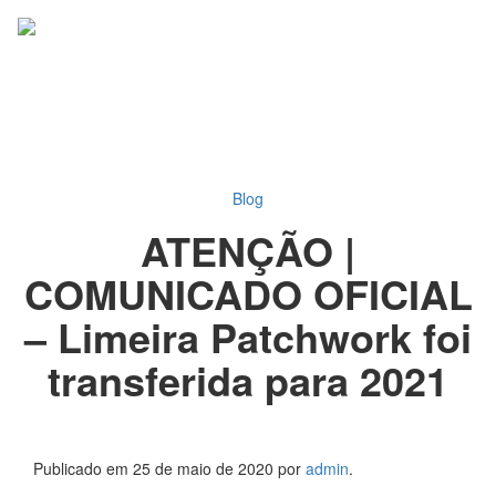
acklink panel
Pular
Alter
acklink panel
para
o
cklink paketleri
conteúdo
acklink
acklink
acklink
Blog
acklink
ATENÇÃO |
acklink panel
acklink panel
COMUNICADO OFICIAL
acklink panel
– Limeira Patchwork foi
acklink panel
transferida para 2021
acklink panel
acklink panel
acklink panel
acklink panel
Publicado em
25 de maio de 2020
por
admin
.
acklink panel