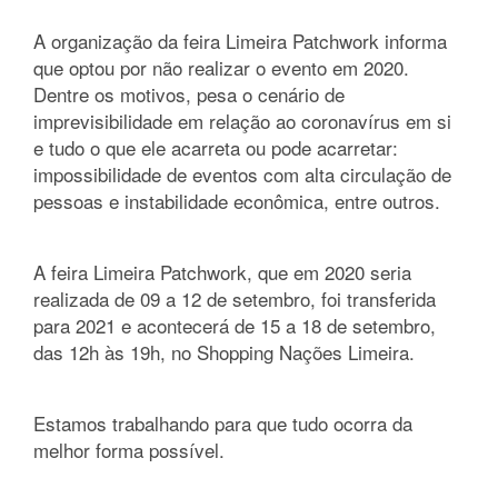
acklink panel
A organização da feira Limeira Patchwork informa
acklink panel
que optou por não realizar o evento em 2020.
Dentre os motivos, pesa o cenário de
acklink panel
imprevisibilidade em relação ao coronavírus em si
acklink panel
e tudo o que ele acarreta ou pode acarretar:
acklink panel
impossibilidade de eventos com alta circulação de
acklink panel
pessoas e instabilidade econômica, entre outros.
cklink satın al
cklink satın al
A feira Limeira Patchwork, que em 2020 seria
acklink panel
realizada de 09 a 12 de setembro, foi transferida
acklink panel
para 2021 e acontecerá de 15 a 18 de setembro,
das 12h às 19h, no Shopping Nações Limeira.
acklink panel
acklink panel
acklink panel
Estamos trabalhando para que tudo ocorra da
acklink panel
melhor forma possível.
acklink panel