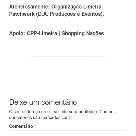
acklink panel
Atenciosamente: Organização Limeira
acklink panel
Patchwork (D.A. Produções e Eventos).
acklink panel
acklink panel
Apoio: CPP-Limeira | Shopping Nações
acklink panel
acklink panel
_________________________
acklink panel
acklink panel
acklink panel
acklink panel
acklink panel
Deixe um comentário
acklink panel
acklink panel
O seu endereço de e-mail não será publicado.
Campos
obrigatórios são marcados com
*
luminati
Comentário
*
acklink
acklink Panel