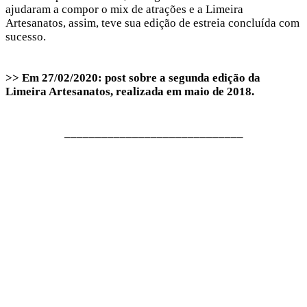
ajudaram a compor o mix de atrações e a Limeira
Hacklink panel
Artesanatos, assim, teve sua edição de estreia concluída com
Hacklink panel
sucesso.
Hacklink panel
>> Em 27/02/2020: post sobre a segunda edição da
Hacklink panel
Limeira Artesanatos, realizada em maio de 2018.
Hacklink panel
Illuminati
_____________________________
Hacklink
Hacklink Panel
Hacklink
Hacklink Panel
Masal oku
Hacklink Panel
Hacklink Panel