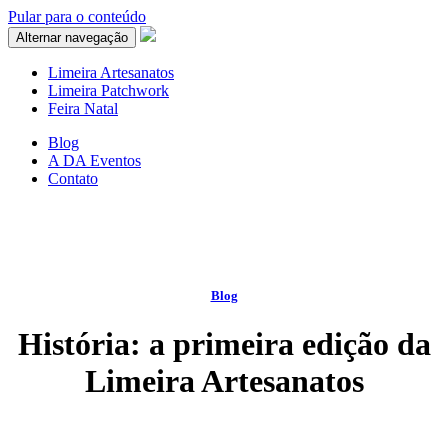
Pular para o conteúdo
Hacklink panel
Alternar navegação
Hacklink panel
Limeira Artesanatos
Limeira Patchwork
Backlink paketleri
Feira Natal
Hacklink
Blog
A DA Eventos
Hacklink
Contato
Hacklink
Hacklink
Hacklink panel
Blog
Hacklink panel
História: a primeira edição da
Hacklink panel
Limeira Artesanatos
Hacklink panel
Hacklink panel
Hacklink panel