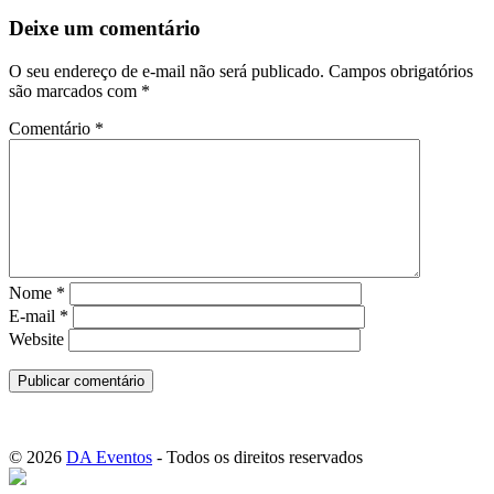
Hacklink panel
Deixe um comentário
Masal Oku
O seu endereço de e-mail não será publicado.
Campos obrigatórios
Hacklink
são marcados com
*
Hacklink panel
Comentário
*
Hacklink panel
Hacklink panel
Hacklink Panel
Hacklink
Nome
*
Hacklink
E-mail
*
Website
Hacklink
Hacklink panel
Hacklink panel
© 2026
DA Eventos
- Todos os direitos reservados
Hacklink