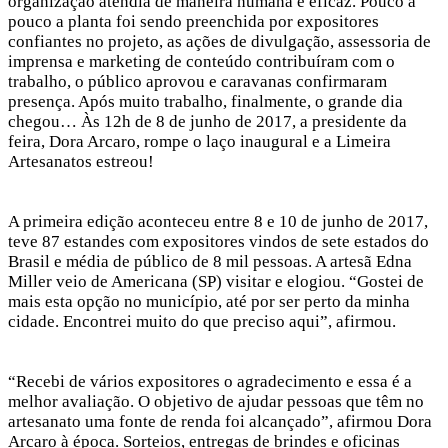
organização atendia de maneira humana e eficaz. Pouco a
Hacklink panel
pouco a planta foi sendo preenchida por expositores
confiantes no projeto, as ações de divulgação, assessoria de
Hacklink panel
imprensa e marketing de conteúdo contribuíram com o
trabalho, o público aprovou e caravanas confirmaram
Hacklink panel
presença. Após muito trabalho, finalmente, o grande dia
chegou… Às 12h de 8 de junho de 2017, a presidente da
Hacklink panel
feira, Dora Arcaro, rompe o laço inaugural e a Limeira
Hacklink panel
Artesanatos estreou!
Hacklink panel
A primeira edição aconteceu entre 8 e 10 de junho de 2017,
Hacklink panel
teve 87 estandes com expositores vindos de sete estados do
Hacklink panel
Brasil e média de público de 8 mil pessoas. A artesã Edna
Miller veio de Americana (SP) visitar e elogiou. “Gostei de
Hacklink panel
mais esta opção no município, até por ser perto da minha
cidade. Encontrei muito do que preciso aqui”, afirmou.
Hacklink panel
Hacklink panel
“Recebi de vários expositores o agradecimento e essa é a
Hacklink panel
melhor avaliação. O objetivo de ajudar pessoas que têm no
artesanato uma fonte de renda foi alcançado”, afirmou Dora
Hacklink panel
Arcaro à época. Sorteios, entregas de brindes e oficinas