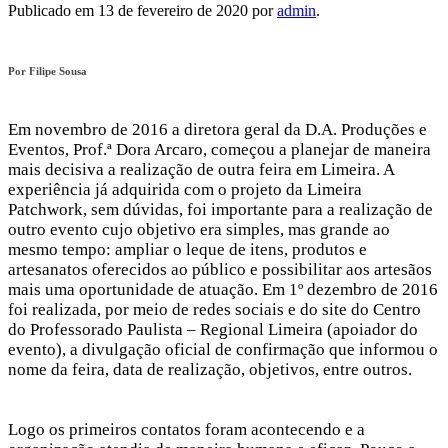
Publicado em
13 de fevereiro de 2020
por
admin
.
Hacklink panel
Hacklink panel
Por Filipe Sousa
Hacklink panel
Hacklink panel
Em novembro de 2016 a diretora geral da D.A. Produções e
Eventos, Prof.ª Dora Arcaro, começou a planejar de maneira
Hacklink panel
mais decisiva a realização de outra feira em Limeira. A
experiência já adquirida com o projeto da Limeira
Hacklink panel
Patchwork, sem dúvidas, foi importante para a realização de
outro evento cujo objetivo era simples, mas grande ao
Hacklink panel
mesmo tempo: ampliar o leque de itens, produtos e
Hacklink panel
artesanatos oferecidos ao público e possibilitar aos artesãos
mais uma oportunidade de atuação. Em 1º dezembro de 2016
Hacklink panel
foi realizada, por meio de redes sociais e do site do Centro
do Professorado Paulista – Regional Limeira (apoiador do
Hacklink satın al
evento), a divulgação oficial de confirmação que informou o
Hacklink satın al
nome da feira, data de realização, objetivos, entre outros.
Hacklink panel
Logo os primeiros contatos foram acontecendo e a
Hacklink panel